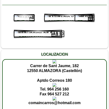
EXTRUSIONADO
7
SANITARIO Y
TEJA
8
8
VAJILLA
REDUCCION
10
DE GAS
LOCALIZACION
Carrer de Sant Jaume, 182
12550 ALMAZORA (Castellón)
Aptdo Correos 180
Tel. 964 256 160
Fax 964 527 212
comaincarros@hotmail.com